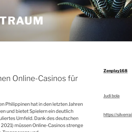
HTRAUM
N
Zenplay168
en Online-Casinos für
Judi bola
n Philippinen hat in den letzten Jahren
n und bietet Spielern ein deutlich
https://silverr
uliertes Umfeld. Dank des deutschen
 2021) müssen Online-Casinos strenge