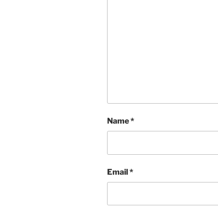
Name
*
Email
*