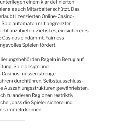
unterliegen einem klar definierten
er als auch Mitarbeiter schützt. Das
laubt lizenzierten Online-Casino-
d Spielautomaten mit begrenzter
ht anzubieten. Ziel ist es, ein sichereres
le Casinos eindämmt, Fairness
gsvolles Spielen fördert.
ulierungsbehörden Regeln in Bezug auf
rüfung, Spieldesign und
e-Casinos müssen strenge
ahren) durchführen, Selbstausschluss-
te Auszahlungsstrukturen gewährleisten.
ch zu anderen Regionen restriktiv
icher, dass die Spieler sichere und
en sammeln können.