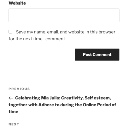
Website
Save my name, email, and website in this browser
for the next time I comment.
Post
Previous
PREVIOUS
navigation
Post
Celebrating Mia Julia: Creativity, Self esteem,
together with Adhere to during the Online Period of
time
Next
NEXT